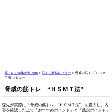
筋トレで肉体改造.com
>
筋トレ教材レビュー
> 脅​威​の​筋​ト​レ​"​Ｈ​Ｓ​Ｍ​
Ｔ​法​"レビュー
脅​威​の​筋​ト​レ​ ​“​Ｈ​Ｓ​Ｍ​Ｔ​法​”
森先が実際に「脅​威​の​筋​ト​レ​ ​“​Ｈ​Ｓ​Ｍ​Ｔ​法​”」を購入し、内
容を確認した上で「おすすめポイント」と「残念ポイント」