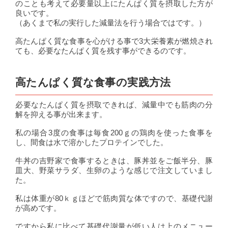
のことも考えて必要量以上にたんぱく質を摂取した方が
良いです。
（あくまで私の実行した減量法を行う場合ではです。）
高たんぱく質な食事を心がける事で3大栄養素が燃焼され
ても、必要なたんぱく質を残す事ができるのです。
高たんぱく質な食事の実践方法
必要なたんぱく質を摂取できれば、減量中でも筋肉の分
解を抑える事が出来ます。
私の場合3度の食事は毎食200ｇの鶏肉を使った食事を
し、間食は水で溶かしたプロテインでした。
牛丼の吉野家で食事するときは、豚丼並をご飯半分、豚
皿大、野菜サラダ、生卵のような感じで注文していまし
た。
私は体重が80ｋｇほどで筋肉質な体ですので、基礎代謝
が高めです。
ですから私に比べて基礎代謝量が低い人は上のメニュー